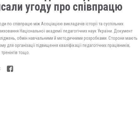
исали угоду про співпрацю
оди по співпрацю між Асоціацією викладачів історії та суспільних
виховання Національної академії педагогічних наук України. Документ
сліджень, обмін навчальними й методичними розробками. Сторони мають
у для організації підвищення кваліфікації педагогічних працівників,
 тренінгів тощо.
: