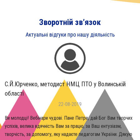
Зворотній зв’язок
Актуальні відгуки про нашу діяльність
С.Й.Юрченко, методист НМЦ ПТО у Волинській
області
22-08-2019
Ви молодці! Вебінари чудові. Пане Петре, дай Бог Вам творчих
успіхів, велика вдячність Вам за працю, за Ваш ентузіазм,
творчість, за допомогу, яку надаєте педагогам України. Дякую