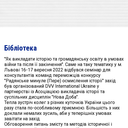
Бібліотека
"Як викладати історію та громадянську освіту в умовах
війни та після її закінчення". Саме на таку тематику у м.
Львові 16-17 вересня 2022 відбувся семінар для
консультантів команд переможців конкурсу
"Радянське минуле (Пере) осмислення історії" захід
був організований DVV International Ukraine у
партнерстві із Асоціацією викладачів історії та
суспільних дисциплін "Нова Доба".
Тепла зустріч колег з різних куточків України цього
разу стала по-особливому приємною. Більшість з них
доклали немалих зусиль, аби у теперішніх умовах
завітати на захід.
Обговорення питань змісту та методів історичної і