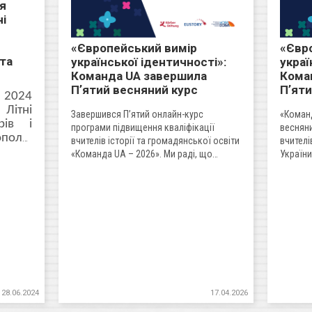
я
ні
«Європейський вимір
«Євр
та
української ідентичності»:
украї
Команда UA завершила
Кома
Пʼятий весняний курс
Пʼяти
 2024
ітні
Завершився Пʼятий онлайн-курс
«Коман
рів і
програми підвищення кваліфікації
весняни
поля,
вчителів історії та громадянської освіти
вчителі
ої та
«Команда UA – 2026». Ми раді, що
України
цьогоріч з нами працювали понад 100
лютого–
учасників. До 30 червня 2026 року
триває практична частина реалізації
молодіжних проєктів.
28.06.2024
17.04.2026