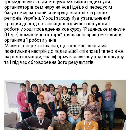
громадянської освіти в умовах війни надихнули
організаторів семінару на нові ідеї, які передусім
базуються на тісній співпраці вчителів із різних
регіонів України. У ході заходу був узагальнений
кращий досвід організації історичної пошукової
роботи у ході проведення конкурсу "Радянське минуле
(Пере) осмислення історії", визначені кращі методики
організації роботи учнів.
Маємо конкретні плани і, що головне, спільний
позитивний настрій до подальшої співпраці тепер вже
на рівні команди, яка сформувалася як у ході конкурсу
та і під час обговорення його результатів.